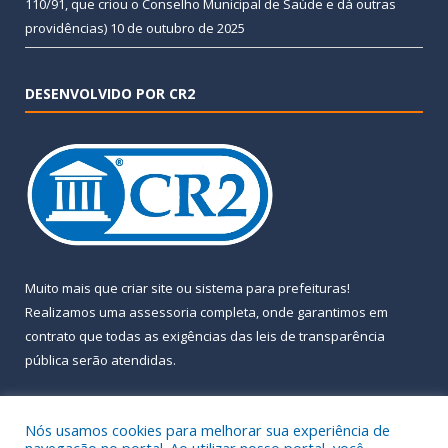
110/91, que criou o Conselho Municipal de Saúde e dá outras
providências)
10 de outubro de 2025
DESENVOLVIDO POR CR2
Muito mais que
criar site
ou
sistema para prefeituras
!
Realizamos uma
assessoria
completa, onde garantimos em
contrato que todas as exigências das
leis de transparência
pública
serão atendidas.
Conheça o
PNTP
e o
Radar da Transparência Pública
Nós usamos cookies para melhorar sua experiência de