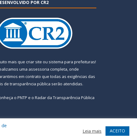
ESENVOLVIDO POR CR2
uito mais que
criar site
ou
sistema para prefeituras
!
ealizamos uma
assessoria
completa, onde
arantimos em contrato que todas as exigências das
eis de transparência pública
serão atendidas.
onheça o
PNTP
e o
Radar da Transparência Pública
a de
te
Acessar Área Administrativa
Acessar Webmail
ACEITO
Leia mais