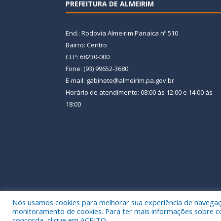
PREFEITURA DE ALMEIRIM
End.: Rodovia Almeirim Panaica nº 510
Bairro: Centro
CEP: 68230-000
Fone: (93) 99652-3680
E-mail: gabinete@almeirim.pa.gov.br
Horário de atendimento: 08:00 às 12:00 e 14:00 às
18:00
Nós usamos cookies para melhorar sua experiência de navegação
Todos os direitos reservados a Prefeitura Municipal
monitoramento de cookies. Para ter mais informações sobre como
concorda, clique em ACEITO.