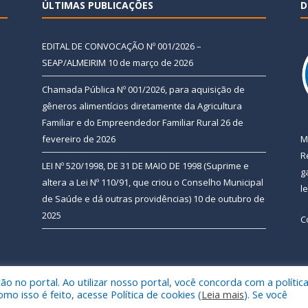
ÚLTIMAS PUBLICAÇÕES
D
EDITAL DE CONVOCAÇÃO Nº 001/2026 –
SEAP/ALMEIRIM
10 de março de 2026
Chamada Pública Nº 001/2026, para aquisição de
gêneros alimentícios diretamente da Agricultura
Familiar e do Empreendedor Familiar Rural
26 de
fevereiro de 2026
M
R
LEI Nº 520/1998, DE 31 DE MAIO DE 1998 (Suprime e
g
altera a Lei Nº 110/91, que criou o Conselho Municipal
l
de Saúde e dá outras providências)
10 de outubro de
2025
C
 no portal. Ao utilizar nosso portal, você concorda com a polític
 de Almeirim.
Mapa do Si
 isso é feito, acesse Política de cookies (
Leia mais
). Se você