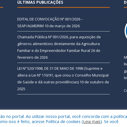
ÚLTIMAS PUBLICAÇÕES
D
EDITAL DE CONVOCAÇÃO Nº 001/2026 –
SEAP/ALMEIRIM
10 de março de 2026
Chamada Pública Nº 001/2026, para aquisição de
gêneros alimentícios diretamente da Agricultura
Familiar e do Empreendedor Familiar Rural
26 de
fevereiro de 2026
M
R
LEI Nº 520/1998, DE 31 DE MAIO DE 1998 (Suprime e
g
altera a Lei Nº 110/91, que criou o Conselho Municipal
l
de Saúde e dá outras providências)
10 de outubro de
2025
C
 no portal. Ao utilizar nosso portal, você concorda com a polític
 de Almeirim.
Mapa do Si
 isso é feito, acesse Política de cookies (
Leia mais
). Se você