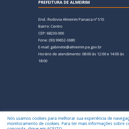
PREFEITURA DE ALMEIRIM
End.: Rodovia Almeirim Panaica nº 510
Bairro: Centro
CEP: 68230-000
Fone: (93) 99652-3680
E-mail: gabinete@almeirim.pa.gov.br
Horário de atendimento: 08:00 às 12:00 e 14:00 às
18:00
Nós usamos cookies para melhorar sua experiência de navegação
Todos os direitos reservados a Prefeitura Municipal
monitoramento de cookies. Para ter mais informações sobre como
concorda, clique em ACEITO.