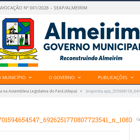
NVOCAÇÃO Nº 001/2026 – SEAP/ALMEIRIM
 MUNICÍPIO
O GOVERNO
PUBLICAÇÕES
»
a na Assembleia Legislativa do Pará (Alepa)
Snapinsta.app_355868158_6
701594654547_6926251770807723541_n_1080