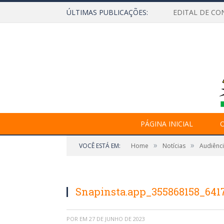
ÚLTIMAS PUBLICAÇÕES:
EDITAL DE CO
PÁGINA INICIAL
O
»
»
VOCÊ ESTÁ EM:
Home
Notícias
Audiênci
Snapinsta.app_355868158_641
POR
EM
27 DE JUNHO DE 2023