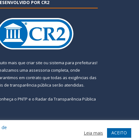
ESENVOLVIDO POR CR2
uito mais que
criar site
ou
sistema para prefeituras
!
ealizamos uma
assessoria
completa, onde
arantimos em contrato que todas as exigências das
eis de transparência pública
serão atendidas.
onheça o
PNTP
e o
Radar da Transparência Pública
a de
te
Acessar Área Administrativa
Acessar Webmail
ACEITO
Leia mais