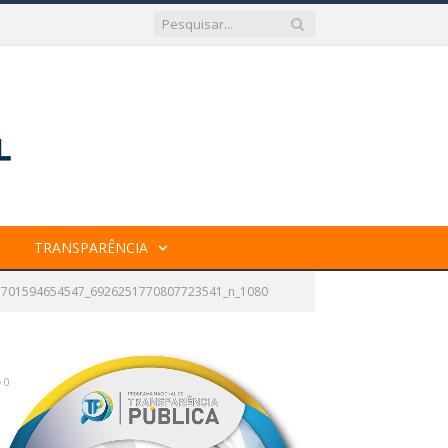
TRANSPARÊNCIA
41701594654547_6926251770807723541_n_1080
0