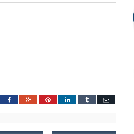
tter
Facebook
Google+
Pinterest
LinkedIn
Tumblr
Email