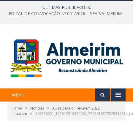
ÚLTIMAS PUBLICAÇÕES:
EDITAL DE CONVOCAÇÃO Nº 001/2026 – SEAP/ALMEIRIM
MENU
»
»
Home
Notícias
Aulas para o Pré-Enem 2022
»
iniciaram
306778551_125810516884062_7702619779578332634_n.m