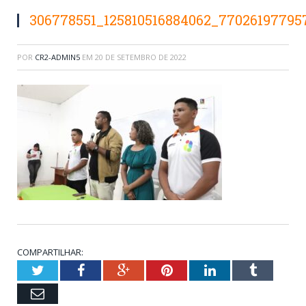
306778551_125810516884062_77026197795
POR
CR2-ADMIN5
EM
20 DE SETEMBRO DE 2022
COMPARTILHAR:
Twitter
Facebook
Google+
Pinterest
LinkedIn
Tumblr
Email