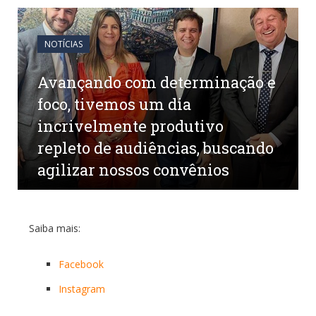
NOTÍCIAS
Avançando com determinação e
foco, tivemos um dia
incrivelmente produtivo
repleto de audiências, buscando
agilizar nossos convênios
por
em
27 DE JUNHO DE 2023
0 COMENTÁRIOS
Saiba mais:
Facebook
Instagram