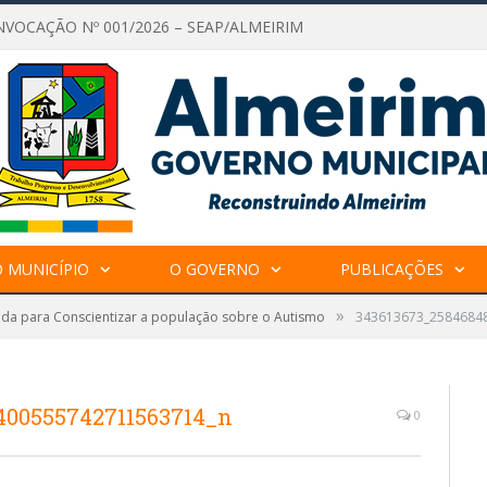
NVOCAÇÃO Nº 001/2026 – SEAP/ALMEIRIM
 MUNICÍPIO
O GOVERNO
PUBLICAÇÕES
»
da para Conscientizar a população sobre o Autismo
343613673_2584684
400555742711563714_n
0