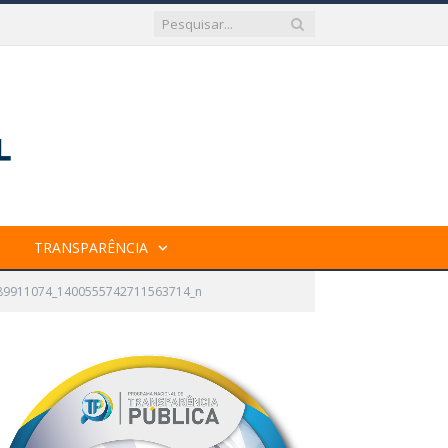
TRANSPARÊNCIA
89911074_1400555742711563714_n