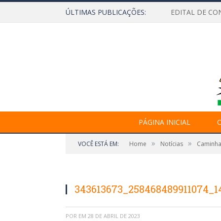
ÚLTIMAS PUBLICAÇÕES:
EDITAL DE CO
PÁGINA INICIAL
O
»
»
VOCÊ ESTÁ EM:
Home
Notícias
Caminha
343613673_258468489911074_1
POR
EM
28 DE ABRIL DE 2023