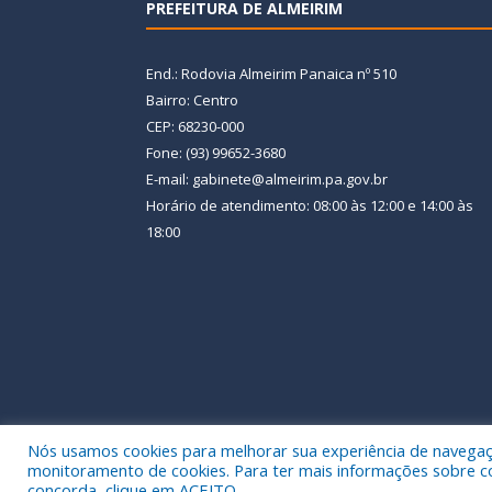
PREFEITURA DE ALMEIRIM
End.: Rodovia Almeirim Panaica nº 510
Bairro: Centro
CEP: 68230-000
Fone: (93) 99652-3680
E-mail: gabinete@almeirim.pa.gov.br
Horário de atendimento: 08:00 às 12:00 e 14:00 às
18:00
Nós usamos cookies para melhorar sua experiência de navegação
Todos os direitos reservados a Prefeitura Municipal
monitoramento de cookies. Para ter mais informações sobre como
concorda, clique em ACEITO.