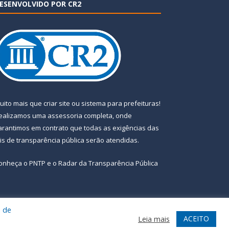
ESENVOLVIDO POR CR2
uito mais que
criar site
ou
sistema para prefeituras
!
ealizamos uma
assessoria
completa, onde
arantimos em contrato que todas as exigências das
eis de transparência pública
serão atendidas.
onheça o
PNTP
e o
Radar da Transparência Pública
a de
te
Acessar Área Administrativa
Acessar Webmail
ACEITO
Leia mais