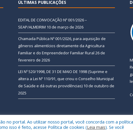
ÚLTIMAS PUBLICAÇÕES
D
EDITAL DE CONVOCAÇÃO Nº 001/2026 –
SEAP/ALMEIRIM
10 de março de 2026
Chamada Pública Nº 001/2026, para aquisição de
gêneros alimentícios diretamente da Agricultura
Familiar e do Empreendedor Familiar Rural
26 de
fevereiro de 2026
M
R
LEI Nº 520/1998, DE 31 DE MAIO DE 1998 (Suprime e
g
altera a Lei Nº 110/91, que criou o Conselho Municipal
l
de Saúde e dá outras providências)
10 de outubro de
2025
C
 no portal. Ao utilizar nosso portal, você concorda com a polític
 de Almeirim.
Mapa do Si
 isso é feito, acesse Política de cookies (
Leia mais
). Se você