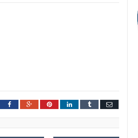
tter
Facebook
Google+
Pinterest
LinkedIn
Tumblr
Email