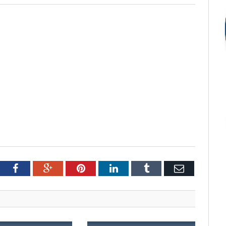
tter
Facebook
Google+
Pinterest
LinkedIn
Tumblr
Email