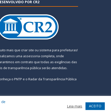
ESENVOLVIDO POR CR2
uito mais que
criar site
ou
sistema para prefeituras
!
ealizamos uma
assessoria
completa, onde
arantimos em contrato que todas as exigências das
eis de transparência pública
serão atendidas.
onheça o
PNTP
e o
Radar da Transparência Pública
a de
te
Acessar Área Administrativa
Acessar Webmail
ACEITO
Leia mais