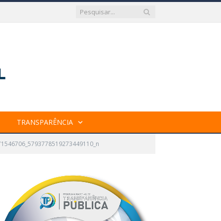
TRANSPARÊNCIA
71546706_5793778519273449110_n