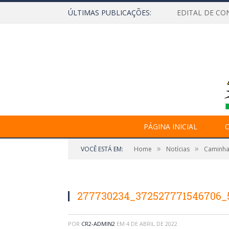
ÚLTIMAS PUBLICAÇÕES:
EDITAL DE CO
PÁGINA INICIAL
O
»
»
VOCÊ ESTÁ EM:
Home
Notícias
Caminha
277730234_372527771546706_
POR
CR2-ADMIN2
EM
4 DE ABRIL DE 2022