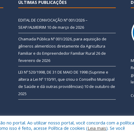
ÚLTIMAS PUBLICAÇÕES
D
EDITAL DE CONVOCAÇÃO Nº 001/2026 –
SEAP/ALMEIRIM
10 de março de 2026
Chamada Pública Nº 001/2026, para aquisição de
gêneros alimentícios diretamente da Agricultura
Familiar e do Empreendedor Familiar Rural
26 de
fevereiro de 2026
M
R
LEI Nº 520/1998, DE 31 DE MAIO DE 1998 (Suprime e
g
altera a Lei Nº 110/91, que criou o Conselho Municipal
l
de Saúde e dá outras providências)
10 de outubro de
2025
C
 no portal. Ao utilizar nosso portal, você concorda com a polític
 de Almeirim.
Mapa do Si
 isso é feito, acesse Política de cookies (
Leia mais
). Se você