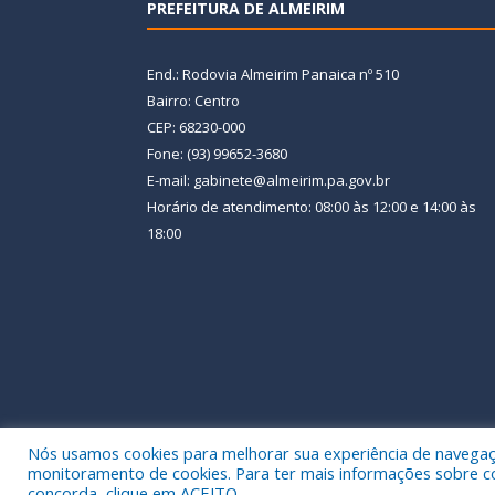
PREFEITURA DE ALMEIRIM
End.: Rodovia Almeirim Panaica nº 510
Bairro: Centro
CEP: 68230-000
Fone: (93) 99652-3680
E-mail: gabinete@almeirim.pa.gov.br
Horário de atendimento: 08:00 às 12:00 e 14:00 às
18:00
Nós usamos cookies para melhorar sua experiência de navegação
Todos os direitos reservados a Prefeitura Municipal
monitoramento de cookies. Para ter mais informações sobre como
concorda, clique em ACEITO.