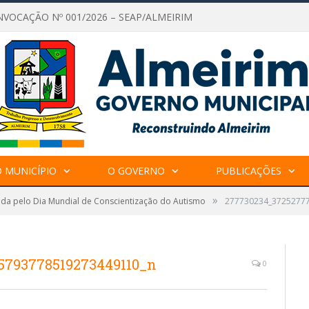
NVOCAÇÃO Nº 001/2026 – SEAP/ALMEIRIM
 MUNICÍPIO
O GOVERNO
PUBLICAÇÕES
»
da pelo Dia Mundial de Conscientização do Autismo
277730234_3725277
5793778519273449110_n
0