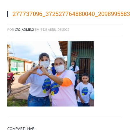
277737096_372527764880040_2098995583
POR
CR2-ADMIN2
EM
4 DE ABRIL DE 2022
COMPARTILHAR: