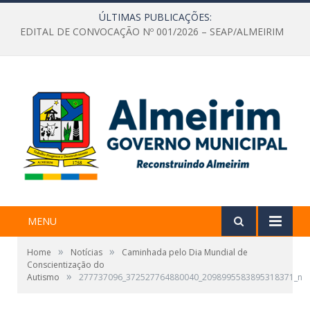
ÚLTIMAS PUBLICAÇÕES:
EDITAL DE CONVOCAÇÃO Nº 001/2026 – SEAP/ALMEIRIM
MENU
»
»
Home
Notícias
Caminhada pelo Dia Mundial de
Conscientização do
»
Autismo
277737096_372527764880040_2098995583895318371_n