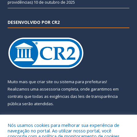
providências)
10 de outubro de 2025
DESENVOLVIDO POR CR2
Muito mais que
criar site
ou
sistema para prefeituras
!
Realizamos uma
assessoria
completa, onde garantimos em
contrato que todas as exigências das
leis de transparência
pública
serão atendidas.
Conheça o
PNTP
e o
Radar da Transparência Pública
Nós usamos cookies para melhorar sua experiência de
navegação no portal. Ao utilizar nosso portal, você
concorda com a política de monitoramento de cookies.