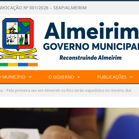
NVOCAÇÃO Nº 001/2026 – SEAP/ALMEIRIM
 MUNICÍPIO
O GOVERNO
PUBLICAÇÕES
a – Pela primeira vez em Almeirim os RGs serão expedidos no mesmo dia!