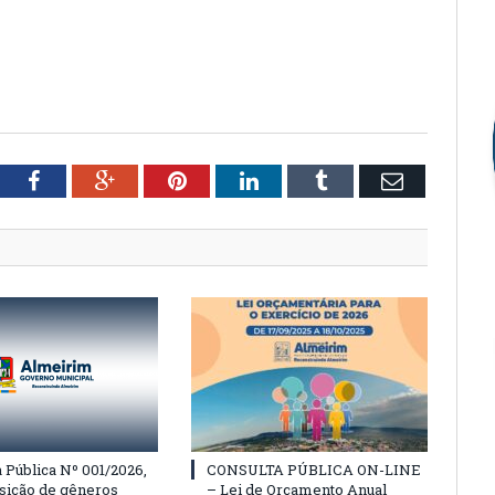
tter
Facebook
Google+
Pinterest
LinkedIn
Tumblr
Email
Pública Nº 001/2026,
CONSULTA PÚBLICA ON-LINE
isição de gêneros
– Lei de Orçamento Anual