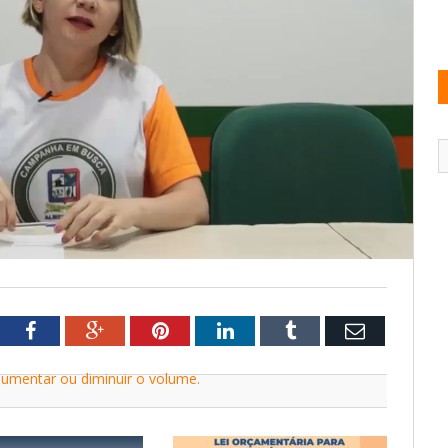
tter
Facebook
Google+
Pinterest
LinkedIn
Tumblr
Email
aumentar ou diminuir o volume.