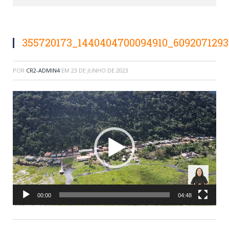
355720173_1440404700094910_6092071293
POR
CR2-ADMIN4
EM
23 DE JUNHO DE 2023
Tocador
de
vídeo
00:00
04:48