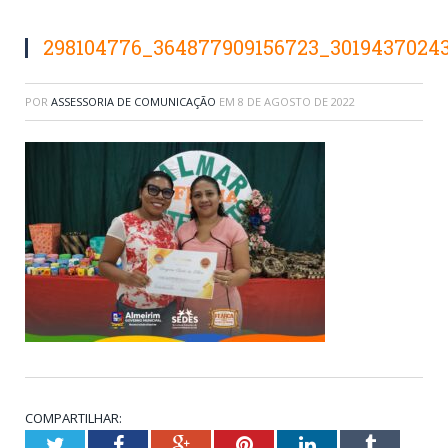
298104776_364877909156723_30194370243
POR
ASSESSORIA DE COMUNICAÇÃO
EM
8 DE AGOSTO DE 2022
COMPARTILHAR:
Twitter
Facebook
Google+
Pinterest
LinkedIn
Tumblr