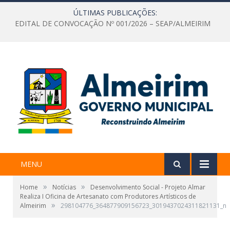
ÚLTIMAS PUBLICAÇÕES:
EDITAL DE CONVOCAÇÃO Nº 001/2026 – SEAP/ALMEIRIM
MENU
»
»
Home
Notícias
Desenvolvimento Social - Projeto Almar
Realiza I Oficina de Artesanato com Produtores Artísticos de
»
Almeirim
298104776_364877909156723_3019437024311821131_n