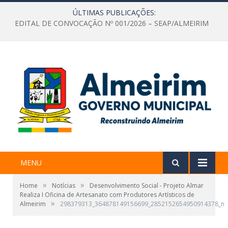
ÚLTIMAS PUBLICAÇÕES:
EDITAL DE CONVOCAÇÃO Nº 001/2026 – SEAP/ALMEIRIM
MENU
»
»
Home
Notícias
Desenvolvimento Social - Projeto Almar
Realiza I Oficina de Artesanato com Produtores Artísticos de
»
Almeirim
298379313_364878149156699_2852152654950914378_n