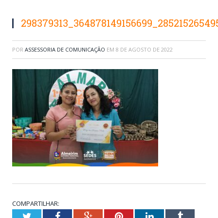
298379313_364878149156699_28521526549
POR
ASSESSORIA DE COMUNICAÇÃO
EM
8 DE AGOSTO DE 2022
COMPARTILHAR:
Twitter
Facebook
Google+
Pinterest
LinkedIn
Tumblr