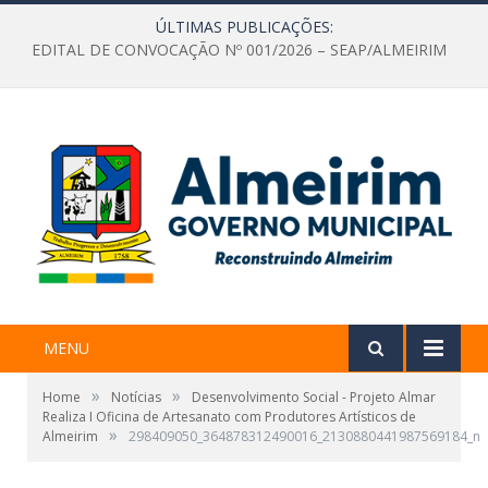
ÚLTIMAS PUBLICAÇÕES:
EDITAL DE CONVOCAÇÃO Nº 001/2026 – SEAP/ALMEIRIM
MENU
»
»
Home
Notícias
Desenvolvimento Social - Projeto Almar
Realiza I Oficina de Artesanato com Produtores Artísticos de
»
Almeirim
298409050_364878312490016_2130880441987569184_n