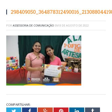
298409050_364878312490016_21308804419
POR
ASSESSORIA DE COMUNICAÇÃO
EM
8 DE AGOSTO DE 2022
COMPARTILHAR:
Twitter
Facebook
Google+
Pinterest
LinkedIn
Tumblr