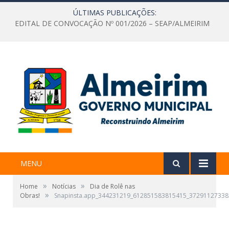
ÚLTIMAS PUBLICAÇÕES:
EDITAL DE CONVOCAÇÃO Nº 001/2026 – SEAP/ALMEIRIM
MENU
»
»
Home
Notícias
Dia de Rolê nas
»
Obras!
Snapinsta.app_344231219_612851583815415_37291127338