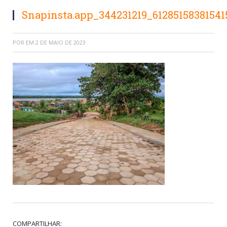
Snapinsta.app_344231219_6128515838154
POR
EM
2 DE MAIO DE 2023
COMPARTILHAR: