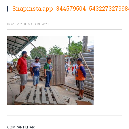
Snapinsta.app_344579504_543227327998
POR
EM
2 DE MAIO DE 2023
COMPARTILHAR: