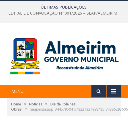
ÚLTIMAS PUBLICAÇÕES:
EDITAL DE CONVOCAÇÃO Nº 001/2026 – SEAP/ALMEIRIM
MENU
»
»
Home
Notícias
Dia de Rolê nas
»
Obras!
Snapinsta.app_344579504_543227327998485_34386293606