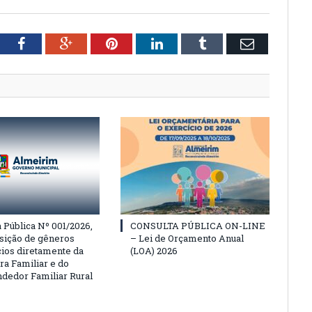
tter
Facebook
Google+
Pinterest
LinkedIn
Tumblr
Email
Pública Nº 001/2026,
CONSULTA PÚBLICA ON-LINE
isição de gêneros
– Lei de Orçamento Anual
cios diretamente da
(LOA) 2026
ra Familiar e do
edor Familiar Rural