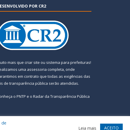
ESENVOLVIDO POR CR2
uito mais que
criar site
ou
sistema para prefeituras
!
ealizamos uma
assessoria
completa, onde
arantimos em contrato que todas as exigências das
eis de transparência pública
serão atendidas.
onheça o
PNTP
e o
Radar da Transparência Pública
a de
te
Acessar Área Administrativa
Acessar Webmail
ACEITO
Leia mais