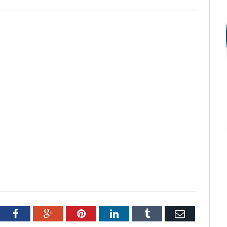
tter
Facebook
Google+
Pinterest
LinkedIn
Tumblr
Email