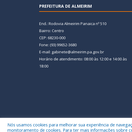
PREFEITURA DE ALMEIRIM
End.: Rodovia Almeirim Panaica nº 510
Bairro: Centro
CEP: 68230-000
Fone: (93) 99652-3680
E-mail: gabinete@almeirim.pa.gov.br
Horário de atendimento: 08:00 às 12:00 e 14:00 às
18:00
Nós usamos cookies para melhorar sua experiência de navegação
Todos os direitos reservados a Prefeitura Municipal
monitoramento de cookies. Para ter mais informações sobre como