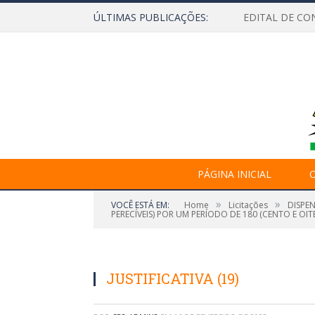
ÚLTIMAS PUBLICAÇÕES:
EDITAL DE CO
PÁGINA INICIAL
O
»
»
VOCÊ ESTÁ EM:
Home
Licitações
DISPE
PERECÍVEIS) POR UM PERÍODO DE 180 (CENTO E OIT
JUSTIFICATIVA (19)