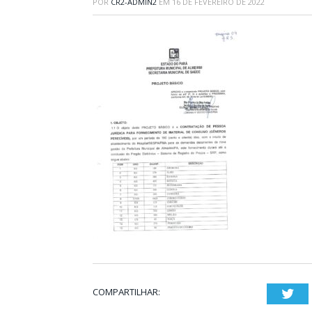
POR
CR2-ADMIN2
EM
16 DE FEVEREIRO DE 2022
COMPARTILHAR:
Twi