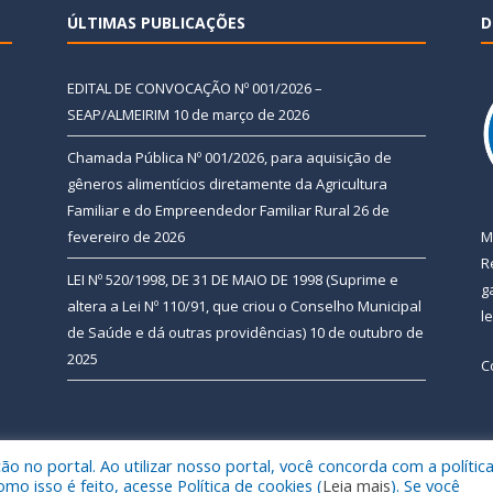
ÚLTIMAS PUBLICAÇÕES
D
EDITAL DE CONVOCAÇÃO Nº 001/2026 –
SEAP/ALMEIRIM
10 de março de 2026
Chamada Pública Nº 001/2026, para aquisição de
gêneros alimentícios diretamente da Agricultura
Familiar e do Empreendedor Familiar Rural
26 de
fevereiro de 2026
M
R
LEI Nº 520/1998, DE 31 DE MAIO DE 1998 (Suprime e
g
altera a Lei Nº 110/91, que criou o Conselho Municipal
l
de Saúde e dá outras providências)
10 de outubro de
2025
C
 no portal. Ao utilizar nosso portal, você concorda com a polític
 de Almeirim.
Mapa do Si
 isso é feito, acesse Política de cookies (
Leia mais
). Se você