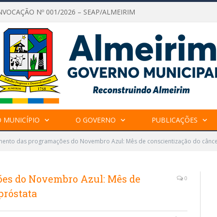
NVOCAÇÃO Nº 001/2026 – SEAP/ALMEIRIM
 MUNICÍPIO
O GOVERNO
PUBLICAÇÕES
mento das programações do Novembro Azul: Mês de conscientização do cânce
es do Novembro Azul: Mês de
0
próstata