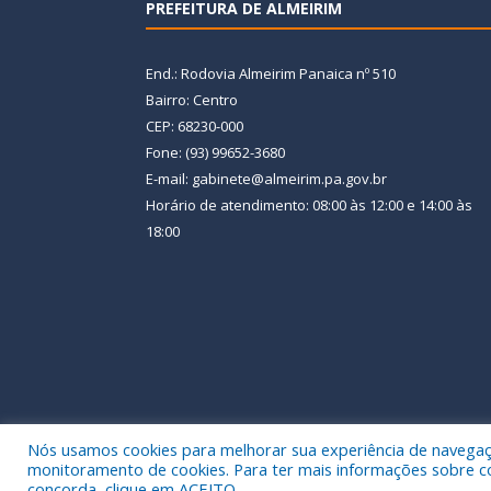
PREFEITURA DE ALMEIRIM
End.: Rodovia Almeirim Panaica nº 510
Bairro: Centro
CEP: 68230-000
Fone: (93) 99652-3680
E-mail: gabinete@almeirim.pa.gov.br
Horário de atendimento: 08:00 às 12:00 e 14:00 às
18:00
Nós usamos cookies para melhorar sua experiência de navegação
Todos os direitos reservados a Prefeitura Municipal
monitoramento de cookies. Para ter mais informações sobre como
concorda, clique em ACEITO.