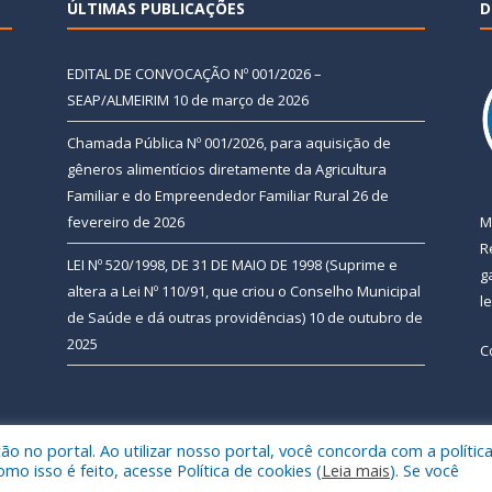
ÚLTIMAS PUBLICAÇÕES
D
EDITAL DE CONVOCAÇÃO Nº 001/2026 –
SEAP/ALMEIRIM
10 de março de 2026
Chamada Pública Nº 001/2026, para aquisição de
gêneros alimentícios diretamente da Agricultura
Familiar e do Empreendedor Familiar Rural
26 de
fevereiro de 2026
M
R
LEI Nº 520/1998, DE 31 DE MAIO DE 1998 (Suprime e
g
altera a Lei Nº 110/91, que criou o Conselho Municipal
l
de Saúde e dá outras providências)
10 de outubro de
2025
C
 no portal. Ao utilizar nosso portal, você concorda com a polític
 de Almeirim.
Mapa do Si
 isso é feito, acesse Política de cookies (
Leia mais
). Se você