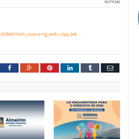
NOTÍCIAS
tlDbk0/?utm_source=ig_web_copy_link
tter
Facebook
Google+
Pinterest
LinkedIn
Tumblr
Email