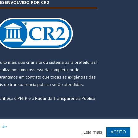
ESENVOLVIDO POR CR2
uito mais que
criar site
ou
sistema para prefeituras
!
ealizamos uma
assessoria
completa, onde
arantimos em contrato que todas as exigências das
eis de transparência pública
serão atendidas.
onheça o
PNTP
e o
Radar da Transparência Pública
a de
te
Acessar Área Administrativa
Acessar Webmail
ACEITO
Leia mais