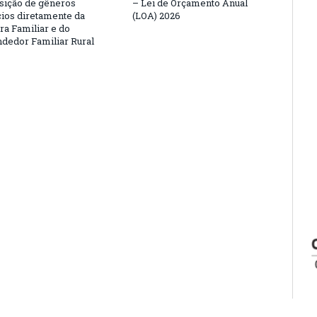
isição de gêneros
– Lei de Orçamento Anual
cios diretamente da
(LOA) 2026
ra Familiar e do
edor Familiar Rural