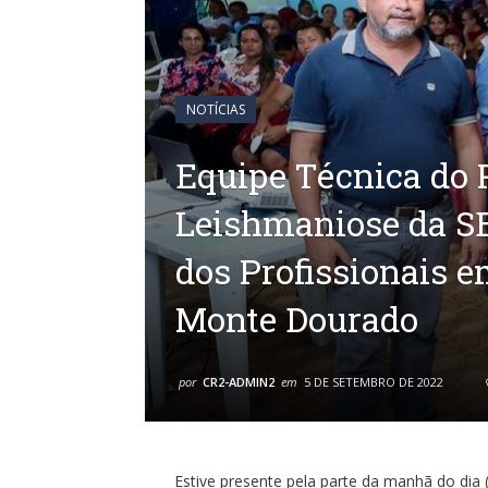
NOTÍCIAS
Equipe Técnica do
Leishmaniose da SE
dos Profissionais e
Monte Dourado
por
CR2-ADMIN2
em
5 DE SETEMBRO DE 2022
Estive presente pela parte da manhã do dia (