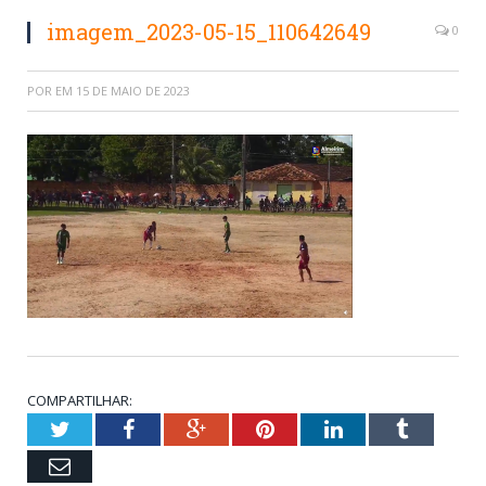
imagem_2023-05-15_110642649
0
POR
EM
15 DE MAIO DE 2023
COMPARTILHAR:
Twitter
Facebook
Google+
Pinterest
LinkedIn
Tumblr
Email