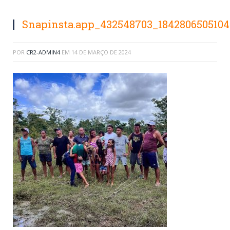
Snapinsta.app_432548703_1842806505104
POR
CR2-ADMIN4
EM
14 DE MARÇO DE 2024