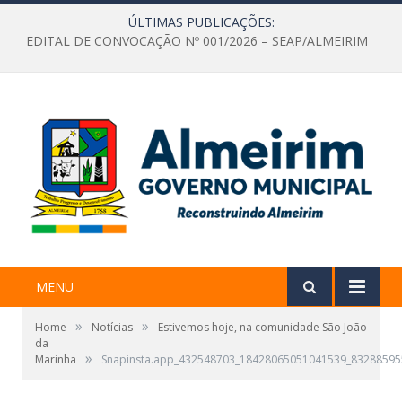
ÚLTIMAS PUBLICAÇÕES:
EDITAL DE CONVOCAÇÃO Nº 001/2026 – SEAP/ALMEIRIM
MENU
»
»
Home
Notícias
Estivemos hoje, na comunidade São João
da
»
Marinha
Snapinsta.app_432548703_18428065051041539_8328859