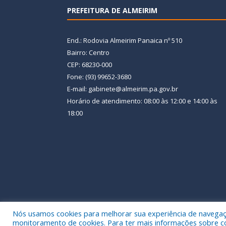
PREFEITURA DE ALMEIRIM
End.: Rodovia Almeirim Panaica nº 510
Bairro: Centro
CEP: 68230-000
Fone: (93) 99652-3680
E-mail: gabinete@almeirim.pa.gov.br
Horário de atendimento: 08:00 às 12:00 e 14:00 às
18:00
Nós usamos cookies para melhorar sua experiência de navegação
Todos os direitos reservados a Prefeitura Municipal
monitoramento de cookies. Para ter mais informações sobre como