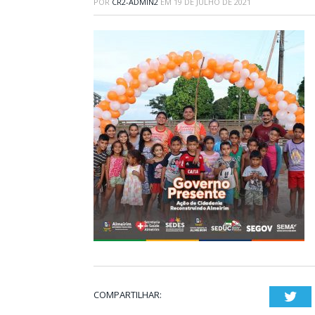
POR
CR2-ADMIN2
EM
19 DE JULHO DE 2021
COMPARTILHAR:
Twi