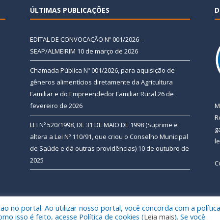
ÚLTIMAS PUBLICAÇÕES
D
EDITAL DE CONVOCAÇÃO Nº 001/2026 –
SEAP/ALMEIRIM
10 de março de 2026
Chamada Pública Nº 001/2026, para aquisição de
gêneros alimentícios diretamente da Agricultura
Familiar e do Empreendedor Familiar Rural
26 de
fevereiro de 2026
M
R
LEI Nº 520/1998, DE 31 DE MAIO DE 1998 (Suprime e
g
altera a Lei Nº 110/91, que criou o Conselho Municipal
l
de Saúde e dá outras providências)
10 de outubro de
2025
C
 no portal. Ao utilizar nosso portal, você concorda com a polític
 de Almeirim.
Mapa do Si
 isso é feito, acesse Política de cookies (
Leia mais
). Se você