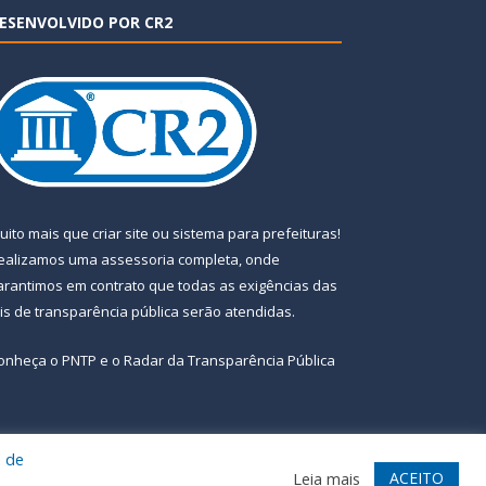
ESENVOLVIDO POR CR2
uito mais que
criar site
ou
sistema para prefeituras
!
ealizamos uma
assessoria
completa, onde
arantimos em contrato que todas as exigências das
eis de transparência pública
serão atendidas.
onheça o
PNTP
e o
Radar da Transparência Pública
a de
te
Acessar Área Administrativa
Acessar Webmail
ACEITO
Leia mais