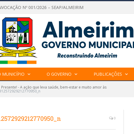
NVOCAÇÃO Nº 001/2026 – SEAP/ALMEIRIM
 MUNICÍPIO
O GOVERNO
PUBLICAÇÕES
Presente! - A ação que leva saúde, bem-estar e muito amor às
312572929212770950_n
12572929212770950_n
0