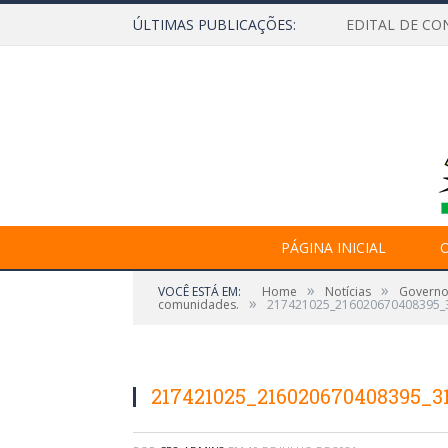
ÚLTIMAS PUBLICAÇÕES:
EDITAL DE CO
PÁGINA INICIAL
O
»
»
VOCÊ ESTÁ EM:
Home
Notícias
Governo 
»
comunidades.
217421025_216020670408395_
217421025_216020670408395_3