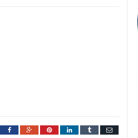
tter
Facebook
Google+
Pinterest
LinkedIn
Tumblr
Email