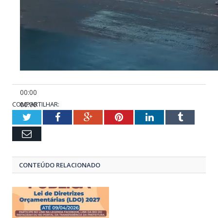
00:00
COMPARTILHAR:
00:00
01:07
Twitter
Facebook
Google+
Pinterest
LinkedIn
Tumblr
Email
CONTEÚDO RELACIONADO