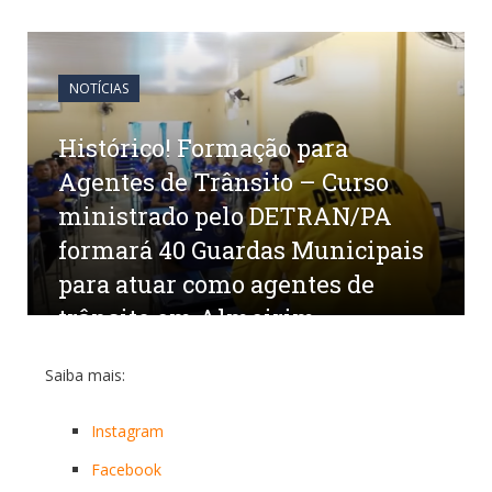
NOTÍCIAS
Histórico! Formação para
Agentes de Trânsito – Curso
ministrado pelo DETRAN/PA
formará 40 Guardas Municipais
para atuar como agentes de
trânsito em Almeirim
por
CR2-ADMIN3
em
2 DE FEVEREIRO DE 2023
0
Saiba mais:
COMENTÁRIOS
Instagram
Facebook