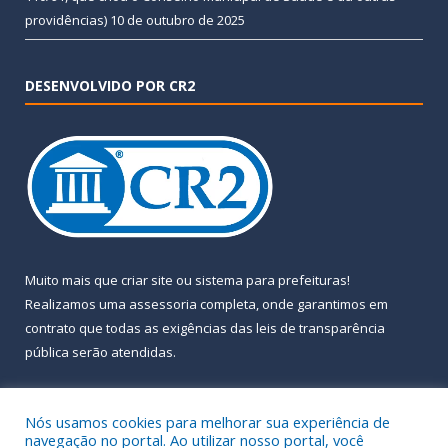
providências)
10 de outubro de 2025
DESENVOLVIDO POR CR2
Muito mais que
criar site
ou
sistema para prefeituras
!
Realizamos uma
assessoria
completa, onde garantimos em
contrato que todas as exigências das
leis de transparência
pública
serão atendidas.
Conheça o
PNTP
e o
Radar da Transparência Pública
Nós usamos cookies para melhorar sua experiência de
navegação no portal. Ao utilizar nosso portal, você