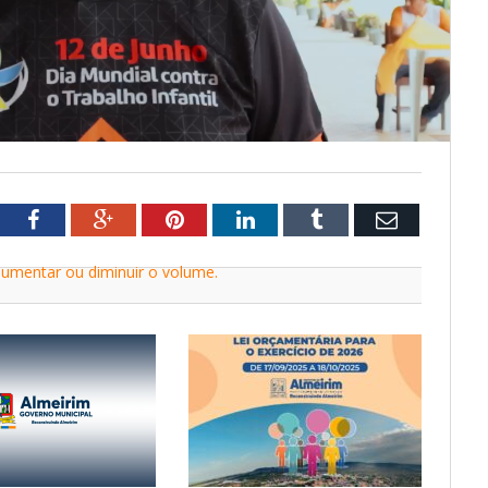
tter
Facebook
Google+
Pinterest
LinkedIn
Tumblr
Email
aumentar ou diminuir o volume.