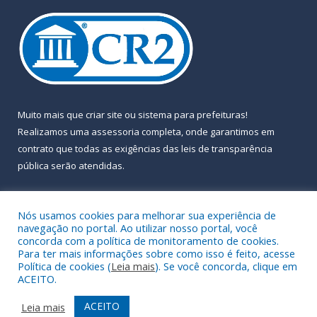
Muito mais que
criar site
ou
sistema para prefeituras
!
Realizamos uma
assessoria
completa, onde garantimos em
contrato que todas as exigências das
leis de transparência
pública
serão atendidas.
Conheça o
PNTP
e o
Radar da Transparência Pública
Nós usamos cookies para melhorar sua experiência de
navegação no portal. Ao utilizar nosso portal, você
concorda com a política de monitoramento de cookies.
Para ter mais informações sobre como isso é feito, acesse
Política de cookies (
Leia mais
). Se você concorda, clique em
Todos os direitos reservados a Prefeitura Municipal de Almeirim.
ACEITO.
Mapa do Site
Acessar Área Administrativa
ACEITO
Leia mais