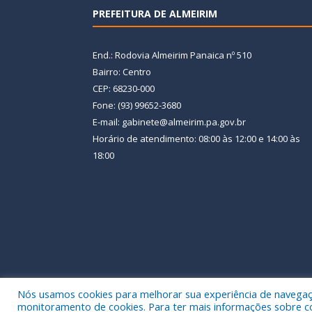
PREFEITURA DE ALMEIRIM
End.: Rodovia Almeirim Panaica nº 510
Bairro: Centro
CEP: 68230-000
Fone: (93) 99652-3680
E-mail: gabinete@almeirim.pa.gov.br
Horário de atendimento: 08:00 às 12:00 e 14:00 às
18:00
Nós usamos cookies para melhorar sua experiência de navegação
Todos os direitos reservados a Prefeitura Municipal
monitoramento de cookies. Para ter mais informações sobre como