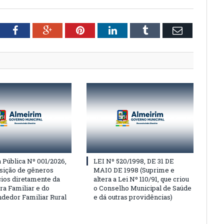
tter
Facebook
Google+
Pinterest
LinkedIn
Tumblr
Email
Pública Nº 001/2026,
LEI Nº 520/1998, DE 31 DE
isição de gêneros
MAIO DE 1998 (Suprime e
cios diretamente da
altera a Lei Nº 110/91, que criou
ra Familiar e do
o Conselho Municipal de Saúde
edor Familiar Rural
e dá outras providências)