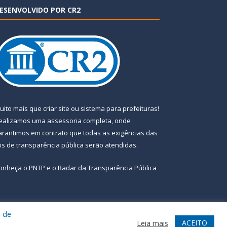
ESENVOLVIDO POR CR2
uito mais que
criar site
ou
sistema para prefeituras
!
ealizamos uma
assessoria
completa, onde
arantimos em contrato que todas as exigências das
eis de transparência pública
serão atendidas.
onheça o
PNTP
e o
Radar da Transparência Pública
a de
te
Acessar Área Administrativa
Acessar Webmail
ACEITO
Leia mais