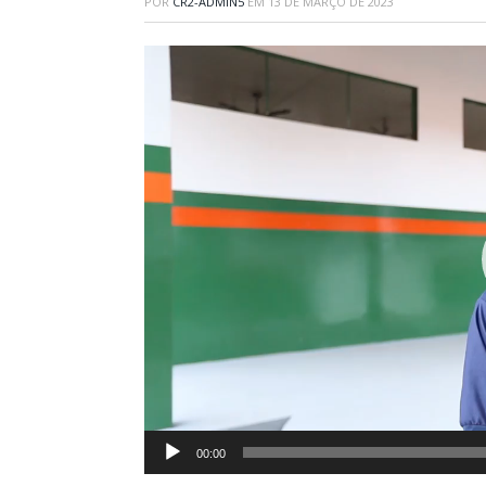
POR
CR2-ADMIN5
EM
13 DE MARÇO DE 2023
Tocador
de
vídeo
00:00