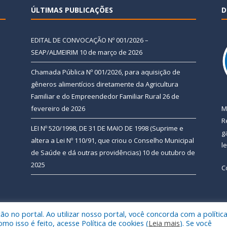
ÚLTIMAS PUBLICAÇÕES
D
EDITAL DE CONVOCAÇÃO Nº 001/2026 –
SEAP/ALMEIRIM
10 de março de 2026
Chamada Pública Nº 001/2026, para aquisição de
gêneros alimentícios diretamente da Agricultura
Familiar e do Empreendedor Familiar Rural
26 de
fevereiro de 2026
M
R
LEI Nº 520/1998, DE 31 DE MAIO DE 1998 (Suprime e
g
altera a Lei Nº 110/91, que criou o Conselho Municipal
l
de Saúde e dá outras providências)
10 de outubro de
2025
C
 no portal. Ao utilizar nosso portal, você concorda com a polític
 de Almeirim.
Mapa do Si
 isso é feito, acesse Política de cookies (
Leia mais
). Se você