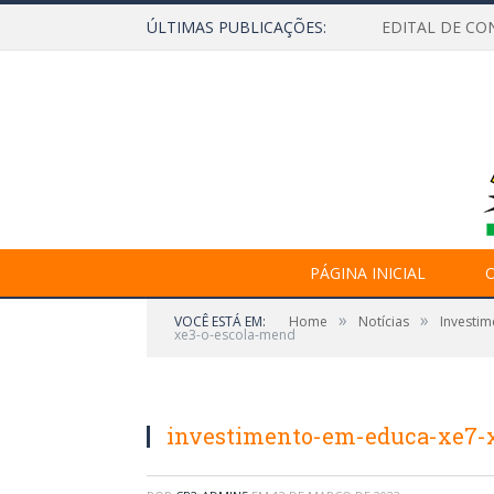
ÚLTIMAS PUBLICAÇÕES:
EDITAL DE CO
PÁGINA INICIAL
O
»
»
VOCÊ ESTÁ EM:
Home
Notícias
Investim
xe3-o-escola-mend
investimento-em-educa-xe7-