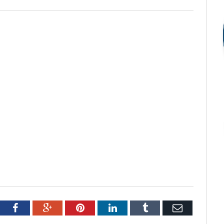
tter
Facebook
Google+
Pinterest
LinkedIn
Tumblr
Email