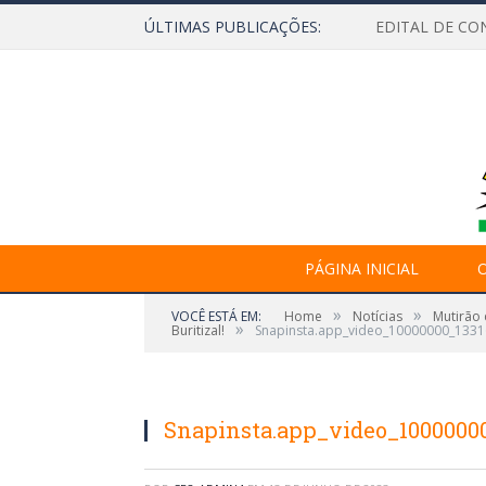
ÚLTIMAS PUBLICAÇÕES:
EDITAL DE CO
PÁGINA INICIAL
O
»
»
VOCÊ ESTÁ EM:
Home
Notícias
Mutirão 
»
Buritizal!
Snapinsta.app_video_10000000_133
Snapinsta.app_video_1000000