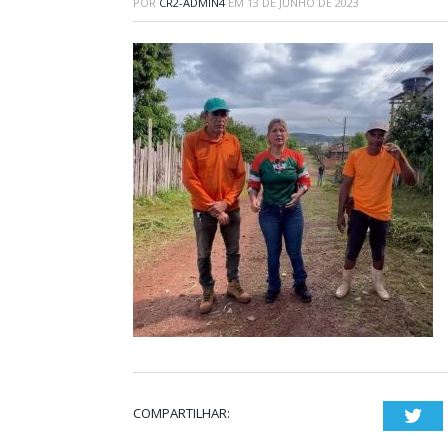
POR
CR2-ADMIN4
EM
13 DE JUNHO DE 2023
COMPARTILHAR:
Twi