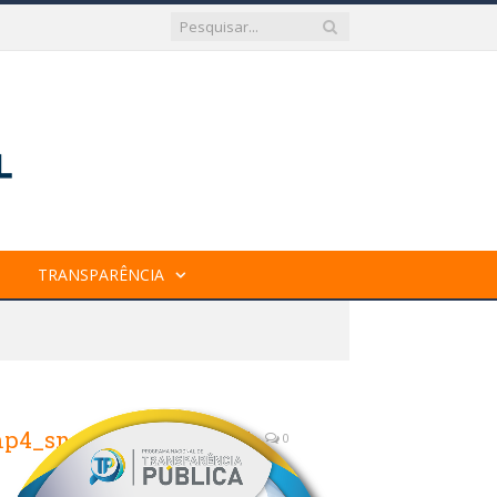
TRANSPARÊNCIA
p4_snapshot_00.01.047
0