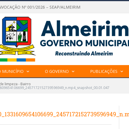
NVOCAÇÃO Nº 001/2026 – SEAP/ALMEIRIM
 MUNICÍPIO
O GOVERNO
PUBLICAÇÕES
de limpeza - Bairro
1609654106699_2457172152739596949_n.mp4_snapshot_00.01.047
0_1331609654106699_2457172152739596949_n.m