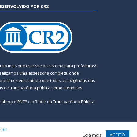
ESENVOLVIDO POR CR2
uito mais que
criar site
ou
sistema para prefeituras
!
ealizamos uma
assessoria
completa, onde
arantimos em contrato que todas as exigências das
eis de transparência pública
serão atendidas.
onheça o
PNTP
e o
Radar da Transparência Pública
a de
te
Acessar Área Administrativa
Acessar Webmail
ACEITO
Leia mais