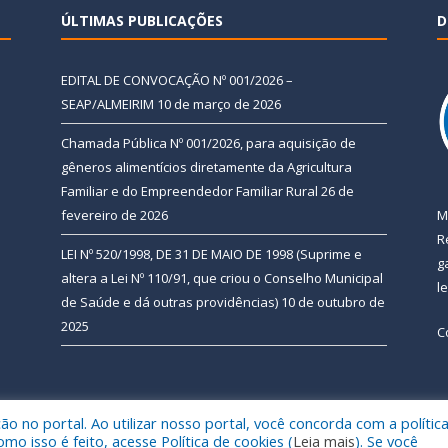
ÚLTIMAS PUBLICAÇÕES
D
EDITAL DE CONVOCAÇÃO Nº 001/2026 –
SEAP/ALMEIRIM
10 de março de 2026
Chamada Pública Nº 001/2026, para aquisição de
gêneros alimentícios diretamente da Agricultura
Familiar e do Empreendedor Familiar Rural
26 de
fevereiro de 2026
M
R
LEI Nº 520/1998, DE 31 DE MAIO DE 1998 (Suprime e
g
altera a Lei Nº 110/91, que criou o Conselho Municipal
l
de Saúde e dá outras providências)
10 de outubro de
2025
C
 no portal. Ao utilizar nosso portal, você concorda com a polític
 de Almeirim.
Mapa do Si
 isso é feito, acesse Política de cookies (
Leia mais
). Se você