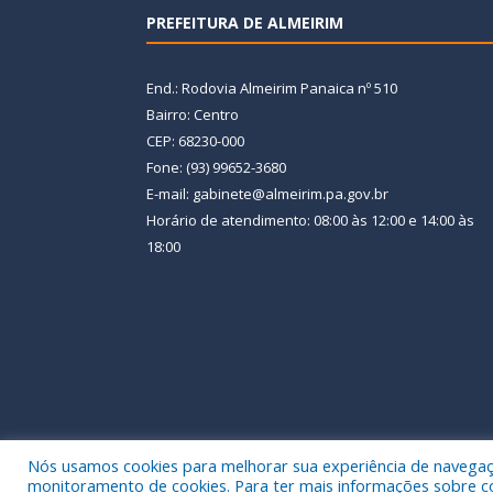
PREFEITURA DE ALMEIRIM
End.: Rodovia Almeirim Panaica nº 510
Bairro: Centro
CEP: 68230-000
Fone: (93) 99652-3680
E-mail: gabinete@almeirim.pa.gov.br
Horário de atendimento: 08:00 às 12:00 e 14:00 às
18:00
Nós usamos cookies para melhorar sua experiência de navegação
Todos os direitos reservados a Prefeitura Municipal
monitoramento de cookies. Para ter mais informações sobre como