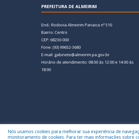
PREFEITURA DE ALMEIRIM
End.: Rodovia Almeirim Panaica nº 510
Bairro: Centro
CEP: 68230-000
Fone: (93) 99652-3680
E-mail: gabinete@almeirim.pa.gov.br
Horário de atendimento: 08:00 às 12:00 e 14:00 às
18:00
Nós usamos cookies para melhorar sua experiência de navegação
Todos os direitos reservados a Prefeitura Municipal
monitoramento de cookies. Para ter mais informações sobre como