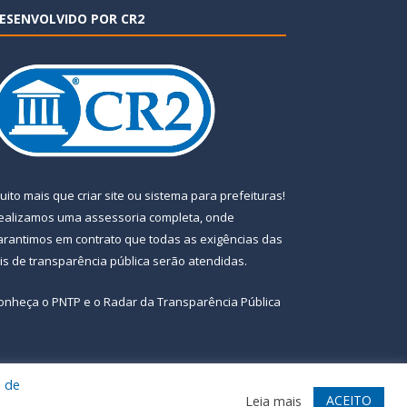
ESENVOLVIDO POR CR2
uito mais que
criar site
ou
sistema para prefeituras
!
ealizamos uma
assessoria
completa, onde
arantimos em contrato que todas as exigências das
eis de transparência pública
serão atendidas.
onheça o
PNTP
e o
Radar da Transparência Pública
a de
te
Acessar Área Administrativa
Acessar Webmail
ACEITO
Leia mais