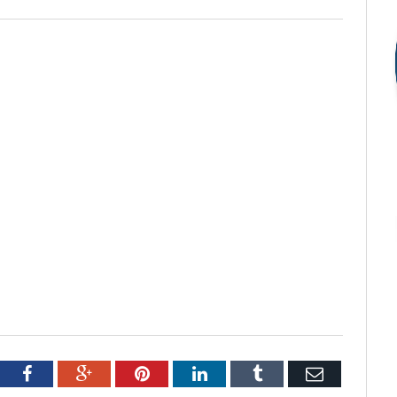
tter
Facebook
Google+
Pinterest
LinkedIn
Tumblr
Email