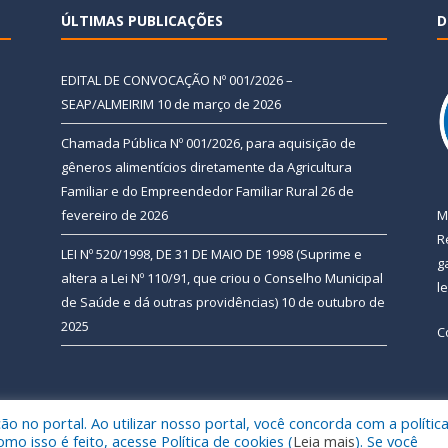
ÚLTIMAS PUBLICAÇÕES
D
EDITAL DE CONVOCAÇÃO Nº 001/2026 –
SEAP/ALMEIRIM
10 de março de 2026
Chamada Pública Nº 001/2026, para aquisição de
gêneros alimentícios diretamente da Agricultura
Familiar e do Empreendedor Familiar Rural
26 de
fevereiro de 2026
M
R
LEI Nº 520/1998, DE 31 DE MAIO DE 1998 (Suprime e
g
altera a Lei Nº 110/91, que criou o Conselho Municipal
l
de Saúde e dá outras providências)
10 de outubro de
2025
C
 no portal. Ao utilizar nosso portal, você concorda com a polític
 de Almeirim.
Mapa do Si
 isso é feito, acesse Política de cookies (
Leia mais
). Se você