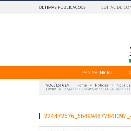
ÚLTIMAS PUBLICAÇÕES:
EDITAL DE CO
PÁGINA INICIAL
O
»
»
VOCÊ ESTÁ EM:
Home
Notícias
Nova Cam
»
Dose!
224472676_564994877841397_4529211
224472676_564994877841397_