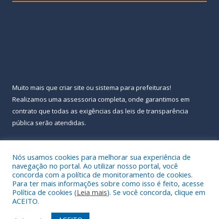
Muito mais que
criar site
ou
sistema para prefeituras
!
Realizamos uma
assessoria
completa, onde garantimos em
contrato que todas as exigências das
leis de transparência
pública
serão atendidas.
Conheça o
PNTP
e o
Radar da Transparência Pública
Nós usamos cookies para melhorar sua experiência de
navegação no portal. Ao utilizar nosso portal, você
concorda com a política de monitoramento de cookies.
Para ter mais informações sobre como isso é feito, acesse
Política de cookies (
Leia mais
). Se você concorda, clique em
Todos os direitos reservados a Prefeitura Municipal de Almeirim.
ACEITO.