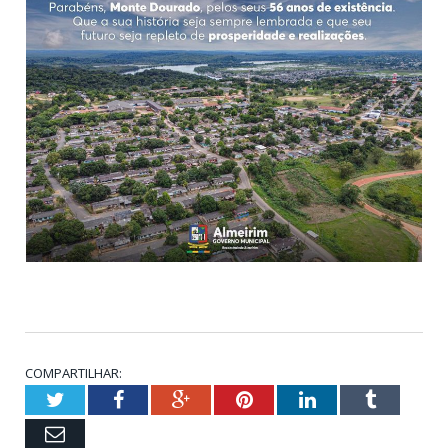
COMPARTILHAR:
Twitter
Facebook
Google+
Pinterest
LinkedIn
Tumblr
Email