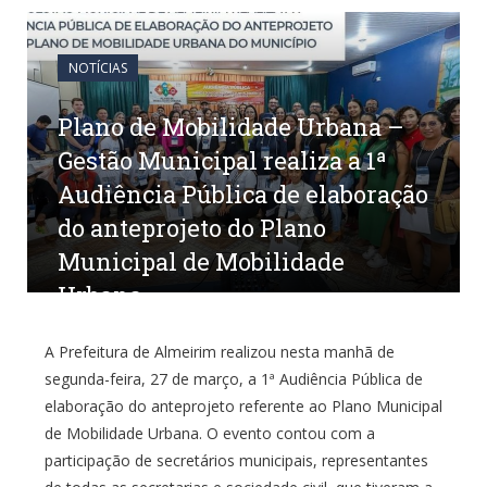
NOTÍCIAS
Plano de Mobilidade Urbana –
Gestão Municipal realiza a 1ª
Audiência Pública de elaboração
do anteprojeto do Plano
Municipal de Mobilidade
Urbana
por
CR2-ADMIN3
em
31 DE MARÇO DE 2023
0
A Prefeitura de Almeirim realizou nesta manhã de
COMENTÁRIOS
segunda-feira, 27 de março, a 1ª Audiência Pública de
elaboração do anteprojeto referente ao Plano Municipal
de Mobilidade Urbana. O evento contou com a
participação de secretários municipais, representantes