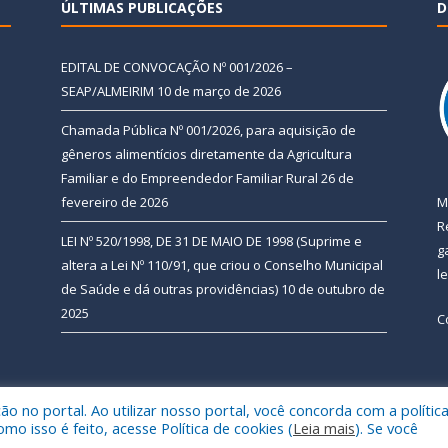
ÚLTIMAS PUBLICAÇÕES
D
EDITAL DE CONVOCAÇÃO Nº 001/2026 –
SEAP/ALMEIRIM
10 de março de 2026
Chamada Pública Nº 001/2026, para aquisição de
gêneros alimentícios diretamente da Agricultura
Familiar e do Empreendedor Familiar Rural
26 de
fevereiro de 2026
M
R
LEI Nº 520/1998, DE 31 DE MAIO DE 1998 (Suprime e
g
altera a Lei Nº 110/91, que criou o Conselho Municipal
l
de Saúde e dá outras providências)
10 de outubro de
2025
C
 no portal. Ao utilizar nosso portal, você concorda com a polític
 de Almeirim.
Mapa do Si
 isso é feito, acesse Política de cookies (
Leia mais
). Se você