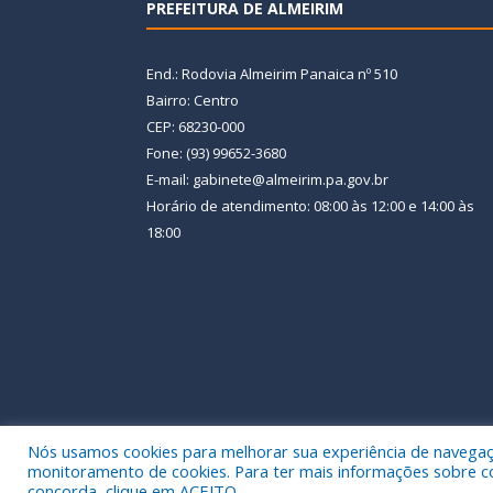
PREFEITURA DE ALMEIRIM
End.: Rodovia Almeirim Panaica nº 510
Bairro: Centro
CEP: 68230-000
Fone: (93) 99652-3680
E-mail: gabinete@almeirim.pa.gov.br
Horário de atendimento: 08:00 às 12:00 e 14:00 às
18:00
Nós usamos cookies para melhorar sua experiência de navegação
Todos os direitos reservados a Prefeitura Municipal
monitoramento de cookies. Para ter mais informações sobre como
concorda, clique em ACEITO.