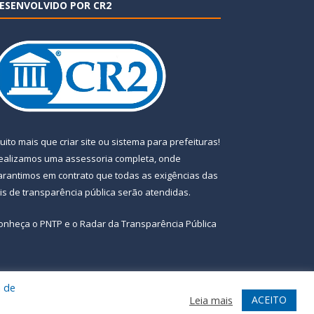
ESENVOLVIDO POR CR2
uito mais que
criar site
ou
sistema para prefeituras
!
ealizamos uma
assessoria
completa, onde
arantimos em contrato que todas as exigências das
eis de transparência pública
serão atendidas.
onheça o
PNTP
e o
Radar da Transparência Pública
a de
te
Acessar Área Administrativa
Acessar Webmail
ACEITO
Leia mais