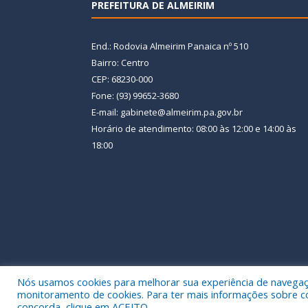
PREFEITURA DE ALMEIRIM
End.: Rodovia Almeirim Panaica nº 510
Bairro: Centro
CEP: 68230-000
Fone: (93) 99652-3680
E-mail: gabinete@almeirim.pa.gov.br
Horário de atendimento: 08:00 às 12:00 e 14:00 às
18:00
Nós usamos cookies para melhorar sua experiência de navegação
Todos os direitos reservados a Prefeitura Municipal
monitoramento de cookies. Para ter mais informações sobre como
concorda, clique em ACEITO.