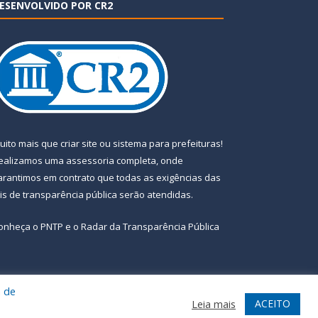
ESENVOLVIDO POR CR2
uito mais que
criar site
ou
sistema para prefeituras
!
ealizamos uma
assessoria
completa, onde
arantimos em contrato que todas as exigências das
eis de transparência pública
serão atendidas.
onheça o
PNTP
e o
Radar da Transparência Pública
a de
te
Acessar Área Administrativa
Acessar Webmail
ACEITO
Leia mais