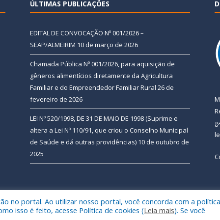
ÚLTIMAS PUBLICAÇÕES
D
EDITAL DE CONVOCAÇÃO Nº 001/2026 –
SEAP/ALMEIRIM
10 de março de 2026
Chamada Pública Nº 001/2026, para aquisição de
gêneros alimentícios diretamente da Agricultura
Familiar e do Empreendedor Familiar Rural
26 de
fevereiro de 2026
M
R
LEI Nº 520/1998, DE 31 DE MAIO DE 1998 (Suprime e
g
altera a Lei Nº 110/91, que criou o Conselho Municipal
l
de Saúde e dá outras providências)
10 de outubro de
2025
C
 no portal. Ao utilizar nosso portal, você concorda com a polític
 de Almeirim.
Mapa do Si
 isso é feito, acesse Política de cookies (
Leia mais
). Se você