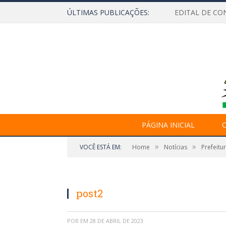
ÚLTIMAS PUBLICAÇÕES:
EDITAL DE CO
PÁGINA INICIAL
O
»
»
VOCÊ ESTÁ EM:
Home
Notícias
Prefeit
post2
POR
EM
28 DE ABRIL DE 2023