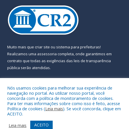
Muito mais que
criar site
ou
sistema para prefeituras
!
Realizamos uma
assessoria
completa, onde garantimos em
contrato que todas as exigências das
leis de transparência
pública
serão atendidas.
Conheça o
PNTP
e o
Radar da Transparência Pública
Nós usamos cookies para melhorar sua experiência de
navegação no portal. Ao utilizar nosso portal, você
concorda com a política de monitoramento de cookies.
Para ter mais informações sobre como isso é feito, acesse
Política de cookies (
Leia mais
). Se você concorda, clique em
Todos os direitos reservados a Prefeitura Municipal de Almeirim.
ACEITO.
Mapa do Site
Acessar Área Administrativa
ACEITO
Leia mais