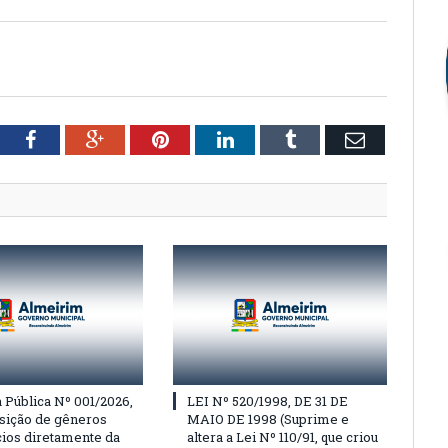
tter
Facebook
Google+
Pinterest
LinkedIn
Tumblr
Email
Pública Nº 001/2026,
LEI Nº 520/1998, DE 31 DE
isição de gêneros
MAIO DE 1998 (Suprime e
cios diretamente da
altera a Lei Nº 110/91, que criou