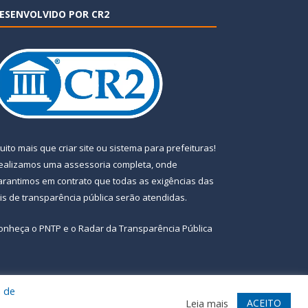
ESENVOLVIDO POR CR2
uito mais que
criar site
ou
sistema para prefeituras
!
ealizamos uma
assessoria
completa, onde
arantimos em contrato que todas as exigências das
eis de transparência pública
serão atendidas.
onheça o
PNTP
e o
Radar da Transparência Pública
a de
te
Acessar Área Administrativa
Acessar Webmail
ACEITO
Leia mais