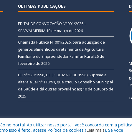
ÚLTIMAS PUBLICAÇÕES
D
EDITAL DE CONVOCAÇÃO Nº 001/2026 –
SEAP/ALMEIRIM
10 de março de 2026
Chamada Pública Nº 001/2026, para aquisição de
gêneros alimentícios diretamente da Agricultura
Familiar e do Empreendedor Familiar Rural
26 de
fevereiro de 2026
M
R
LEI Nº 520/1998, DE 31 DE MAIO DE 1998 (Suprime e
g
altera a Lei Nº 110/91, que criou o Conselho Municipal
l
de Saúde e dá outras providências)
10 de outubro de
2025
C
 no portal. Ao utilizar nosso portal, você concorda com a polític
 de Almeirim.
Mapa do Si
 isso é feito, acesse Política de cookies (
Leia mais
). Se você