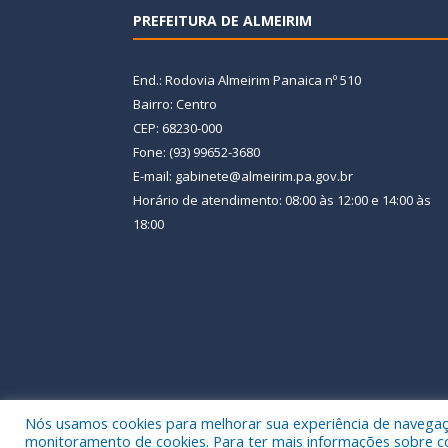
PREFEITURA DE ALMEIRIM
End.: Rodovia Almeirim Panaica nº 510
Bairro: Centro
CEP: 68230-000
Fone: (93) 99652-3680
E-mail: gabinete@almeirim.pa.gov.br
Horário de atendimento: 08:00 às 12:00 e 14:00 às
18:00
Nós usamos cookies para melhorar sua experiência de navegação
Todos os direitos reservados a Prefeitura Municipal
monitoramento de cookies. Para ter mais informações sobre como