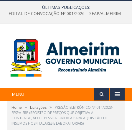
ÚLTIMAS PUBLICAÇÕES:
EDITAL DE CONVOCAÇÃO Nº 001/2026 – SEAP/ALMEIRIM
MENU
»
»
Home
Licitações
PREGÃO ELETRÔNICO Nº 014/2023-
SESPA-SRP (REGISTRO DE PREÇOS QUE OBJETIVA A
CONTRATAÇÃO DE PESSOA JURÍDICA PARA AQUISIÇÃO DE
INSUMOS HOSPITALARES E LABORATORIAIS)