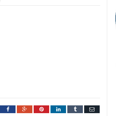
2
tter
Facebook
Google+
Pinterest
LinkedIn
Tumblr
Email