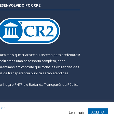
ESENVOLVIDO POR CR2
uito mais que
criar site
ou
sistema para prefeituras
!
ealizamos uma
assessoria
completa, onde
arantimos em contrato que todas as exigências das
eis de transparência pública
serão atendidas.
onheça o
PNTP
e o
Radar da Transparência Pública
a de
te
Acessar Área Administrativa
Acessar Webmail
ACEITO
Leia mais