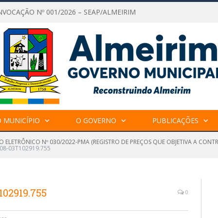
NVOCAÇÃO Nº 001/2026 – SEAP/ALMEIRIM
 MUNICÍPIO
O GOVERNO
PUBLICAÇÕES
O ELETRÔNICO Nº 030/2022-PMA (REGISTRO DE PREÇOS QUE OBJETIVA A CONT
-08-03T102919.755
102919.755
0