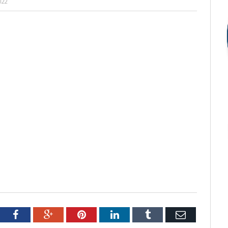
022
tter
Facebook
Google+
Pinterest
LinkedIn
Tumblr
Email