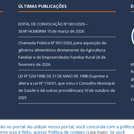
ÚLTIMAS PUBLICAÇÕES
D
EDITAL DE CONVOCAÇÃO Nº 001/2026 –
SEAP/ALMEIRIM
10 de março de 2026
Chamada Pública Nº 001/2026, para aquisição de
gêneros alimentícios diretamente da Agricultura
Familiar e do Empreendedor Familiar Rural
26 de
fevereiro de 2026
M
R
LEI Nº 520/1998, DE 31 DE MAIO DE 1998 (Suprime e
g
altera a Lei Nº 110/91, que criou o Conselho Municipal
l
de Saúde e dá outras providências)
10 de outubro de
2025
C
 no portal. Ao utilizar nosso portal, você concorda com a polític
 de Almeirim.
Mapa do Si
 isso é feito, acesse Política de cookies (
Leia mais
). Se você