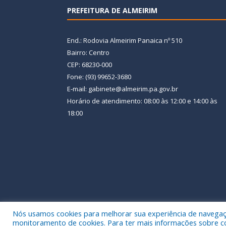
PREFEITURA DE ALMEIRIM
End.: Rodovia Almeirim Panaica nº 510
Bairro: Centro
CEP: 68230-000
Fone: (93) 99652-3680
E-mail: gabinete@almeirim.pa.gov.br
Horário de atendimento: 08:00 às 12:00 e 14:00 às
18:00
Nós usamos cookies para melhorar sua experiência de navegação
Todos os direitos reservados a Prefeitura Municipal
monitoramento de cookies. Para ter mais informações sobre como