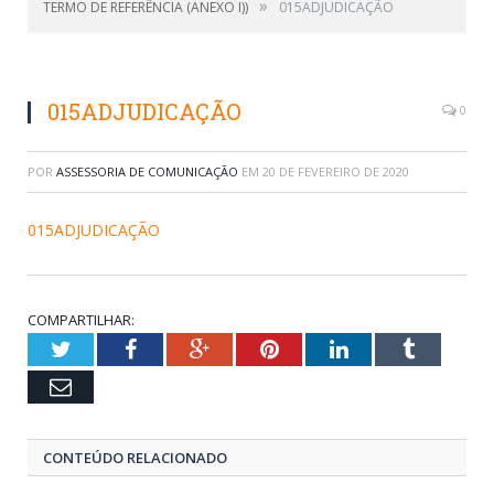
»
TERMO DE REFERÊNCIA (ANEXO I))
015ADJUDICAÇÃO
015ADJUDICAÇÃO
0
POR
ASSESSORIA DE COMUNICAÇÃO
EM
20 DE FEVEREIRO DE 2020
015ADJUDICAÇÃO
COMPARTILHAR:
Twitter
Facebook
Google+
Pinterest
LinkedIn
Tumblr
Email
CONTEÚDO RELACIONADO