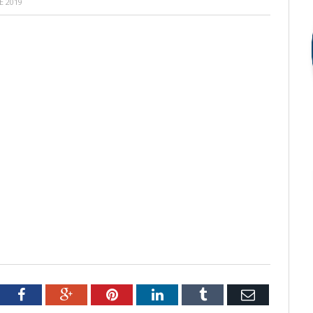
E 2019
tter
Facebook
Google+
Pinterest
LinkedIn
Tumblr
Email