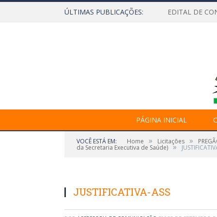
ÚLTIMAS PUBLICAÇÕES:
EDITAL DE CO
PÁGINA INICIAL
O
»
»
VOCÊ ESTÁ EM:
Home
Licitações
PREGÃO
»
da Secretaria Executiva de Saúde)
JUSTIFICATIV
JUSTIFICATIVA-ASS