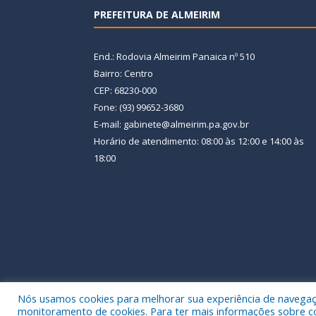
PREFEITURA DE ALMEIRIM
End.: Rodovia Almeirim Panaica nº 510
Bairro: Centro
CEP: 68230-000
Fone: (93) 99652-3680
E-mail: gabinete@almeirim.pa.gov.br
Horário de atendimento: 08:00 às 12:00 e 14:00 às
18:00
Nós usamos cookies para melhorar sua experiência de navegação
Todos os direitos reservados a Prefeitura Municipal
monitoramento de cookies. Para ter mais informações sobre como