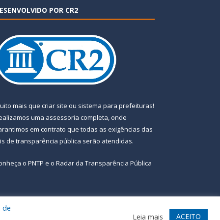
ESENVOLVIDO POR CR2
uito mais que
criar site
ou
sistema para prefeituras
!
ealizamos uma
assessoria
completa, onde
arantimos em contrato que todas as exigências das
eis de transparência pública
serão atendidas.
onheça o
PNTP
e o
Radar da Transparência Pública
a de
te
Acessar Área Administrativa
Acessar Webmail
ACEITO
Leia mais