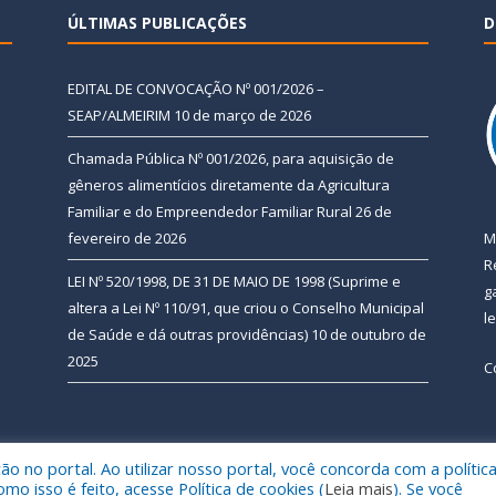
ÚLTIMAS PUBLICAÇÕES
D
EDITAL DE CONVOCAÇÃO Nº 001/2026 –
SEAP/ALMEIRIM
10 de março de 2026
Chamada Pública Nº 001/2026, para aquisição de
gêneros alimentícios diretamente da Agricultura
Familiar e do Empreendedor Familiar Rural
26 de
fevereiro de 2026
M
R
LEI Nº 520/1998, DE 31 DE MAIO DE 1998 (Suprime e
g
altera a Lei Nº 110/91, que criou o Conselho Municipal
l
de Saúde e dá outras providências)
10 de outubro de
2025
C
 no portal. Ao utilizar nosso portal, você concorda com a polític
 de Almeirim.
Mapa do Si
 isso é feito, acesse Política de cookies (
Leia mais
). Se você