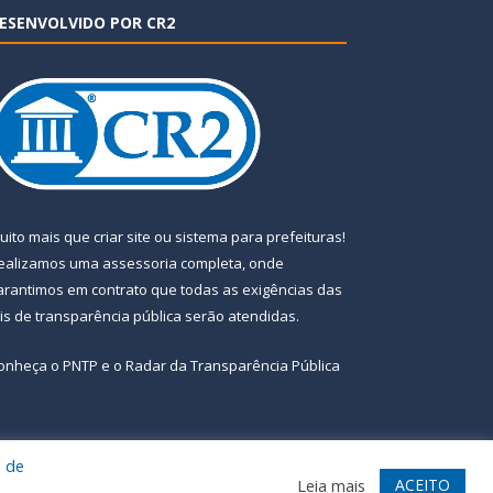
ESENVOLVIDO POR CR2
uito mais que
criar site
ou
sistema para prefeituras
!
ealizamos uma
assessoria
completa, onde
arantimos em contrato que todas as exigências das
eis de transparência pública
serão atendidas.
onheça o
PNTP
e o
Radar da Transparência Pública
a de
te
Acessar Área Administrativa
Acessar Webmail
ACEITO
Leia mais