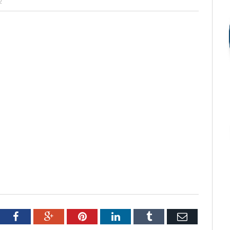
2
tter
Facebook
Google+
Pinterest
LinkedIn
Tumblr
Email