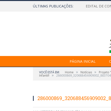
ÚLTIMAS PUBLICAÇÕES:
EDITAL DE CO
PÁGINA INICIAL
O
»
»
VOCÊ ESTÁ EM:
Home
Notícias
Projeto 
»
Infantil!
286000869_320688456909002_883704
286000869_320688456909002_