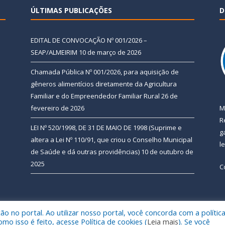
ÚLTIMAS PUBLICAÇÕES
D
EDITAL DE CONVOCAÇÃO Nº 001/2026 –
SEAP/ALMEIRIM
10 de março de 2026
Chamada Pública Nº 001/2026, para aquisição de
gêneros alimentícios diretamente da Agricultura
Familiar e do Empreendedor Familiar Rural
26 de
fevereiro de 2026
M
R
LEI Nº 520/1998, DE 31 DE MAIO DE 1998 (Suprime e
g
altera a Lei Nº 110/91, que criou o Conselho Municipal
l
de Saúde e dá outras providências)
10 de outubro de
2025
C
 no portal. Ao utilizar nosso portal, você concorda com a polític
 de Almeirim.
Mapa do Si
 isso é feito, acesse Política de cookies (
Leia mais
). Se você