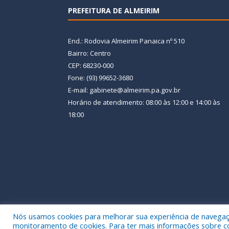
PREFEITURA DE ALMEIRIM
End.: Rodovia Almeirim Panaica nº 510
Bairro: Centro
CEP: 68230-000
Fone: (93) 99652-3680
E-mail: gabinete@almeirim.pa.gov.br
Horário de atendimento: 08:00 às 12:00 e 14:00 às
18:00
Nós usamos cookies para melhorar sua experiência de navegação
Todos os direitos reservados a Prefeitura Municipal
monitoramento de cookies. Para ter mais informações sobre como