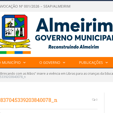
NVOCAÇÃO Nº 001/2026 – SEAP/ALMEIRIM
 MUNICÍPIO
O GOVERNO
PUBLICAÇÕES
"Brincando com as Mãos" insere a vivência em Libras para as crianças da Educ
5339203840078_n
8837045339203840078_n
0