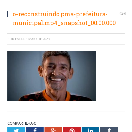
o-reconstruindo.pma-prefeitura-
0
municipal.mp4_snapshot_00.00.000
POR
EM
4 DE MAIO DE 2023
COMPARTILHAR:
Twitter
Facebook
Google+
Pinterest
LinkedIn
Tumblr