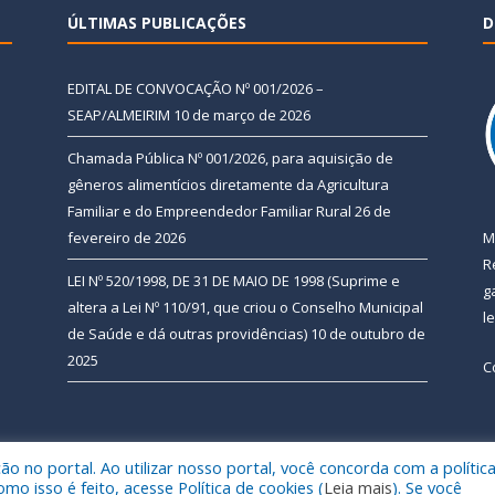
ÚLTIMAS PUBLICAÇÕES
D
EDITAL DE CONVOCAÇÃO Nº 001/2026 –
SEAP/ALMEIRIM
10 de março de 2026
Chamada Pública Nº 001/2026, para aquisição de
gêneros alimentícios diretamente da Agricultura
Familiar e do Empreendedor Familiar Rural
26 de
fevereiro de 2026
M
R
LEI Nº 520/1998, DE 31 DE MAIO DE 1998 (Suprime e
g
altera a Lei Nº 110/91, que criou o Conselho Municipal
l
de Saúde e dá outras providências)
10 de outubro de
2025
C
 no portal. Ao utilizar nosso portal, você concorda com a polític
 de Almeirim.
Mapa do Si
 isso é feito, acesse Política de cookies (
Leia mais
). Se você