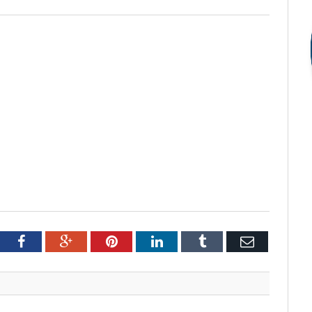
tter
Facebook
Google+
Pinterest
LinkedIn
Tumblr
Email