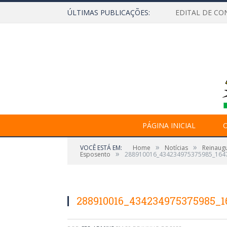
ÚLTIMAS PUBLICAÇÕES:
EDITAL DE CO
PÁGINA INICIAL
O
»
»
VOCÊ ESTÁ EM:
Home
Notícias
Reinaug
»
Esposento
288910016_434234975375985_164
288910016_434234975375985_1