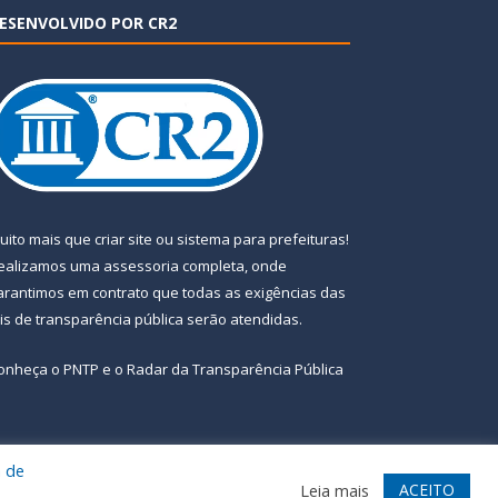
ESENVOLVIDO POR CR2
uito mais que
criar site
ou
sistema para prefeituras
!
ealizamos uma
assessoria
completa, onde
arantimos em contrato que todas as exigências das
eis de transparência pública
serão atendidas.
onheça o
PNTP
e o
Radar da Transparência Pública
a de
te
Acessar Área Administrativa
Acessar Webmail
ACEITO
Leia mais