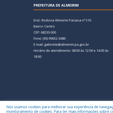
PREFEITURA DE ALMEIRIM
End.: Rodovia Almeirim Panaica nº 510
Bairro: Centro
CEP: 68230-000
Fone: (93) 99652-3680
E-mail: gabinete@almeirim.pa.gov.br
Horário de atendimento: 08:00 às 12:00 e 14:00 às
18:00
Nós usamos cookies para melhorar sua experiência de navegação
Todos os direitos reservados a Prefeitura Municipal
monitoramento de cookies. Para ter mais informações sobre como