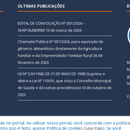
ÚLTIMAS PUBLICAÇÕES
D
EDITAL DE CONVOCAÇÃO Nº 001/2026 –
SEAP/ALMEIRIM
10 de março de 2026
Chamada Pública Nº 001/2026, para aquisição de
gêneros alimentícios diretamente da Agricultura
Familiar e do Empreendedor Familiar Rural
26 de
fevereiro de 2026
M
R
LEI Nº 520/1998, DE 31 DE MAIO DE 1998 (Suprime e
g
altera a Lei Nº 110/91, que criou o Conselho Municipal
l
de Saúde e dá outras providências)
10 de outubro de
2025
C
 no portal. Ao utilizar nosso portal, você concorda com a polític
 de Almeirim.
Mapa do Si
 isso é feito, acesse Política de cookies (
Leia mais
). Se você