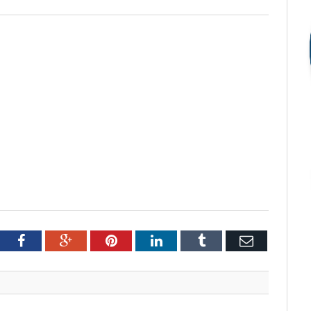
tter
Facebook
Google+
Pinterest
LinkedIn
Tumblr
Email