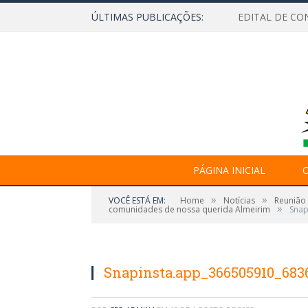
ÚLTIMAS PUBLICAÇÕES:
EDITAL DE CO
PÁGINA INICIAL
O
»
»
VOCÊ ESTÁ EM:
Home
Notícias
Reunião 
»
comunidades de nossa querida Almeirim
Snap
Snapinsta.app_366505910_68