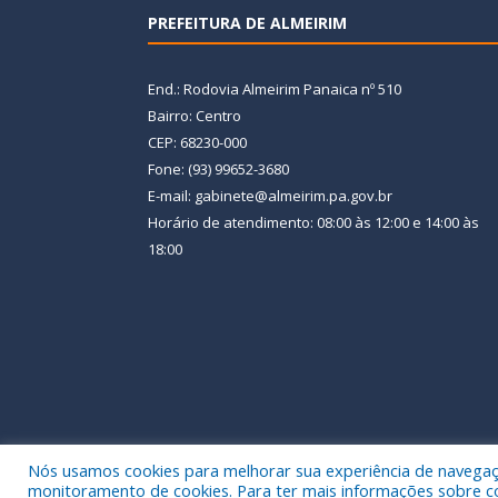
PREFEITURA DE ALMEIRIM
End.: Rodovia Almeirim Panaica nº 510
Bairro: Centro
CEP: 68230-000
Fone: (93) 99652-3680
E-mail: gabinete@almeirim.pa.gov.br
Horário de atendimento: 08:00 às 12:00 e 14:00 às
18:00
Nós usamos cookies para melhorar sua experiência de navegação
Todos os direitos reservados a Prefeitura Municipal
monitoramento de cookies. Para ter mais informações sobre como