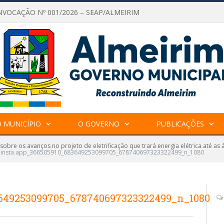
NVOCAÇÃO Nº 001/2026 – SEAP/ALMEIRIM
 MUNICÍPIO
O GOVERNO
PUBLICAÇÕES
sobre os avanços no projeto de eletrificação que trará energia elétrica até as
insta.app_366505910_683649253099705_678740697323322499_n_1080
3649253099705_678740697323322499_n_1080