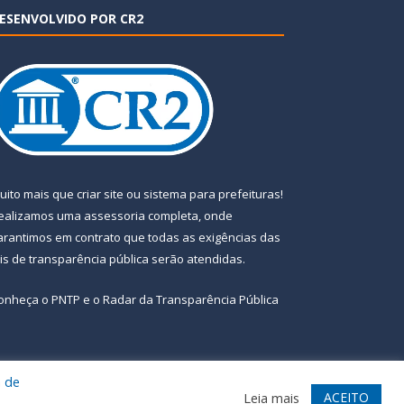
ESENVOLVIDO POR CR2
uito mais que
criar site
ou
sistema para prefeituras
!
ealizamos uma
assessoria
completa, onde
arantimos em contrato que todas as exigências das
eis de transparência pública
serão atendidas.
onheça o
PNTP
e o
Radar da Transparência Pública
a de
te
Acessar Área Administrativa
Acessar Webmail
ACEITO
Leia mais