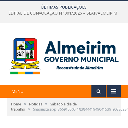
ÚLTIMAS PUBLICAÇÕES:
EDITAL DE CONVOCAÇÃO Nº 001/2026 – SEAP/ALMEIRIM
MENU
»
»
Home
Notícias
Sábado é dia de
»
trabalho
Snapinsta.app_366915505_18384441949041539_9038528