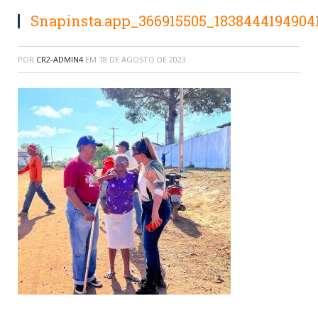
Snapinsta.app_366915505_1838444194904
POR
CR2-ADMIN4
EM
18 DE AGOSTO DE 2023