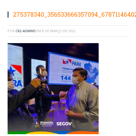
275378340_356533666357094_6787114640
POR
CR2-ADMIN5
EM
8 DE MARÇO DE 2022