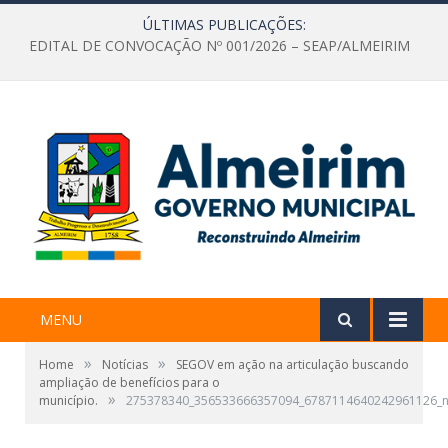
ÚLTIMAS PUBLICAÇÕES:
EDITAL DE CONVOCAÇÃO Nº 001/2026 – SEAP/ALMEIRIM
MENU
»
»
Home
Notícias
SEGOV em ação na articulação buscando
ampliação de benefícios para o
»
município.
275378340_356533666357094_6787114640242961126_