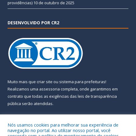
providências)
10 de outubro de 2025
DESENVOLVIDO POR CR2
Muito mais que
criar site
ou
sistema para prefeituras
!
Realizamos uma
assessoria
completa, onde garantimos em
contrato que todas as exigências das
leis de transparência
pública
serão atendidas.
Conheça o
PNTP
e o
Radar da Transparência Pública
Nós usamos cookies para melhorar sua experiência de
navegação no portal. Ao utilizar nosso portal, você
concorda com a política de monitoramento de cookies.