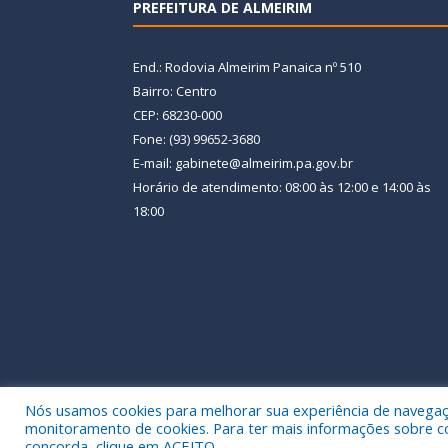
PREFEITURA DE ALMEIRIM
End.: Rodovia Almeirim Panaica nº 510
Bairro: Centro
CEP: 68230-000
Fone: (93) 99652-3680
E-mail: gabinete@almeirim.pa.gov.br
Horário de atendimento: 08:00 às 12:00 e 14:00 às
18:00
Nós usamos cookies para melhorar sua experiência de navegação
Todos os direitos reservados a Prefeitura Municipal
monitoramento de cookies. Para ter mais informações sobre como
concorda, clique em ACEITO.