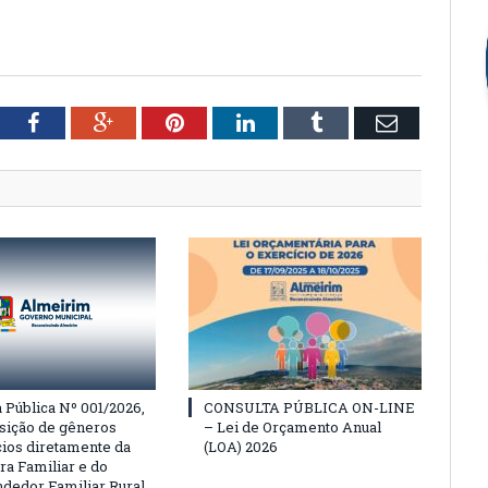
tter
Facebook
Google+
Pinterest
LinkedIn
Tumblr
Email
Pública Nº 001/2026,
CONSULTA PÚBLICA ON-LINE
isição de gêneros
– Lei de Orçamento Anual
cios diretamente da
(LOA) 2026
ra Familiar e do
edor Familiar Rural