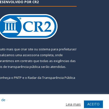
ESENVOLVIDO POR CR2
uito mais que
criar site
ou
sistema para prefeituras
!
ealizamos uma
assessoria
completa, onde
arantimos em contrato que todas as exigências das
eis de transparência pública
serão atendidas.
onheça o
PNTP
e o
Radar da Transparência Pública
a de
te
Acessar Área Administrativa
Acessar Webmail
ACEITO
Leia mais