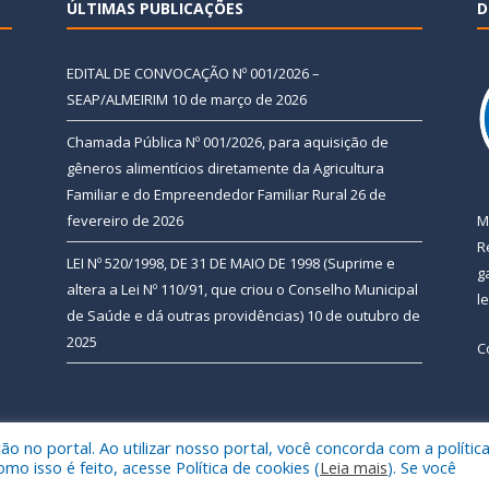
ÚLTIMAS PUBLICAÇÕES
D
EDITAL DE CONVOCAÇÃO Nº 001/2026 –
SEAP/ALMEIRIM
10 de março de 2026
Chamada Pública Nº 001/2026, para aquisição de
gêneros alimentícios diretamente da Agricultura
Familiar e do Empreendedor Familiar Rural
26 de
fevereiro de 2026
M
R
LEI Nº 520/1998, DE 31 DE MAIO DE 1998 (Suprime e
g
altera a Lei Nº 110/91, que criou o Conselho Municipal
l
de Saúde e dá outras providências)
10 de outubro de
2025
C
 no portal. Ao utilizar nosso portal, você concorda com a polític
 de Almeirim.
Mapa do Si
 isso é feito, acesse Política de cookies (
Leia mais
). Se você